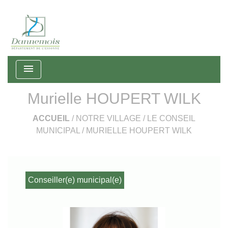
menu
Murielle HOUPERT WILK
ACCUEIL
/
NOTRE VILLAGE
/
LE CONSEIL
MUNICIPAL
/
MURIELLE HOUPERT WILK
Conseiller(e) municipal(e)