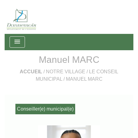
menu
Manuel MARC
ACCUEIL
/
NOTRE VILLAGE
/
LE CONSEIL
MUNICIPAL
/
MANUEL MARC
Conseiller(e) municipal(e)